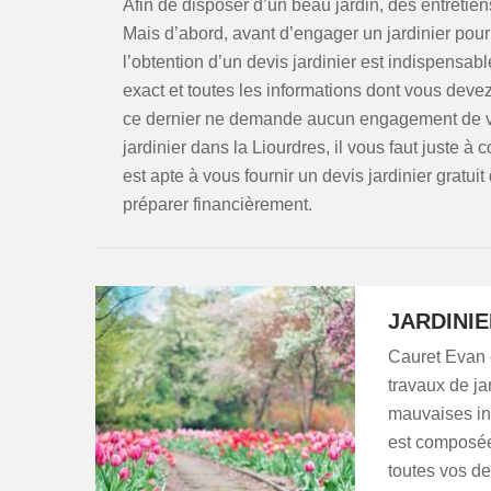
Afin de disposer d’un beau jardin, des entretiens
Mais d’abord, avant d’engager un jardinier pour 
l’obtention d’un devis jardinier est indispensab
exact et toutes les informations dont vous devez 
ce dernier ne demande aucun engagement de votr
jardinier dans la Liourdres, il vous faut juste à c
est apte à vous fournir un devis jardinier gratui
préparer financièrement.
JARDINI
Cauret Evan e
travaux de ja
mauvaises int
est composée 
toutes vos d