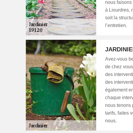
nous faisons 
à Liourdres,
soit la struct
l’entretien.
JARDINI
Avez-vous bes
de chez vous 
des interven
des intervent
également en
chaque interv
nous tenons 
tarifs, faite
nous.