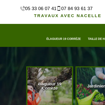
05 33 06 07 41
07 84 93 61 37
TRAVAUX AVEC NACELLE
ÉLAGUEUR 19 CORRÈZE
TAILLE DE H
élagueur 19
d'arbre 19
Jardinier
Corrèze