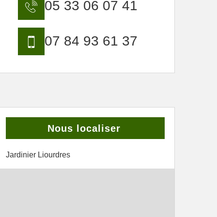
05 33 06 07 41
07 84 93 61 37
Nous localiser
Jardinier Liourdres