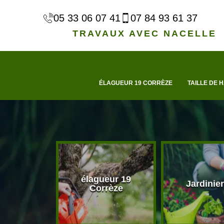
05 33 06 07 41
07 84 93 61 37
TRAVAUX AVEC NACELLE
ÉLAGUEUR 19 CORRÈZE
TAILLE DE H
élagueur 19
d'arbre 19
Jardinier
Corrèze