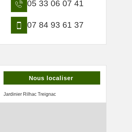
05 33 06 07 41
07 84 93 61 37
Nous localiser
Jardinier Rilhac Treignac