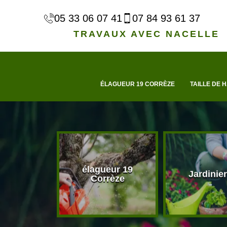
05 33 06 07 41
07 84 93 61 37
TRAVAUX AVEC NACELLE
ÉLAGUEUR 19 CORRÈZE
TAILLE DE H
élagueur 19
d'arbre 19
Jardinier
Corrèze