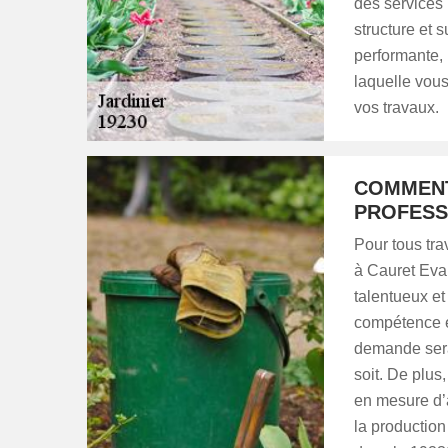
des services 
structure et s
performante, 
laquelle vous
vos travaux.
COMMENT
PROFESS
Pour tous tra
à Cauret Evan 
talentueux et
compétence et
demande sera 
soit. De plus
en mesure d’a
la production