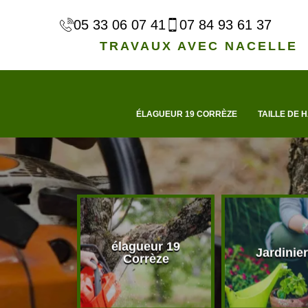
05 33 06 07 41
07 84 93 61 37
TRAVAUX AVEC NACELLE
ÉLAGUEUR 19 CORRÈZE
TAILLE DE H
élagueur 19
d'arbre 19
Jardinier
Corrèze