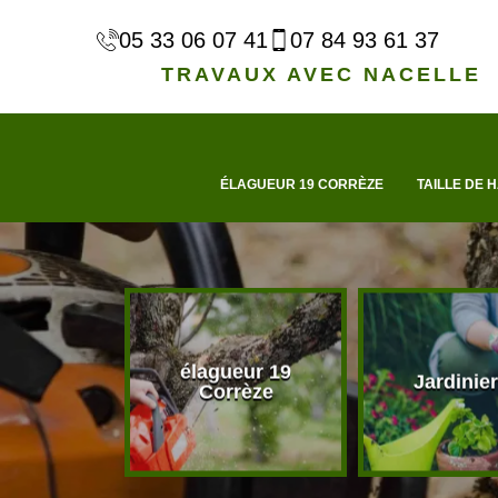
05 33 06 07 41
07 84 93 61 37
TRAVAUX AVEC NACELLE
ÉLAGUEUR 19 CORRÈZE
TAILLE DE H
élagueur 19
d'arbre 19
Jardinier
Corrèze