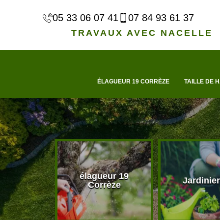
05 33 06 07 41
07 84 93 61 37
TRAVAUX AVEC NACELLE
ÉLAGUEUR 19 CORRÈZE
TAILLE DE H
élagueur 19
d'arbre 19
Jardinier
Corrèze