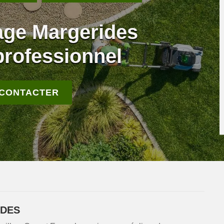
age Margerides
professionnel
 CONTACTER
IDES