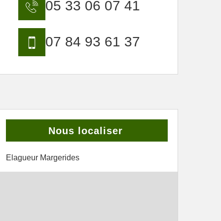
05 33 06 07 41
07 84 93 61 37
Nous localiser
Elagueur Margerides