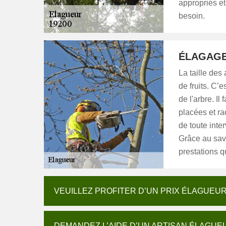
appropriés e
besoin.
ÉLAGAGE
La taille des
de fruits. C’
de l'arbre. I
placées et ra
de toute inter
Grâce au savo
prestations qu
VEUILLEZ PROFITER D’UN PRIX ÉLAGUEU
DEMANDEZ L’AIDE D’UN ARTISAN ÉLAGUE