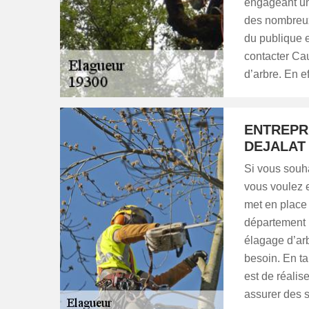
engageant un
des nombreux
du publique e
contacter Ca
d’arbre. En ef
ENTREPRI
DEJALAT
Si vous souha
vous voulez e
met en place 
département 1
élagage d’ar
besoin. En ta
est de réalis
assurer des s