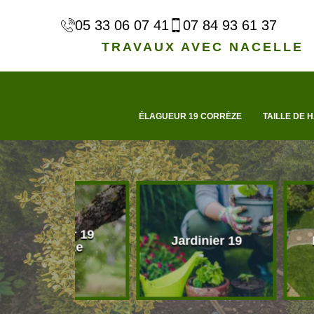
05 33 06 07 41
07 84 93 61 37
TRAVAUX AVEC NACELLE
ÉLAGUEUR 19 CORRÈZE
TAILLE DE H
eur 19
Jardinier 19
Paysagist
rèze