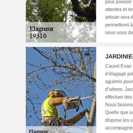
pour pouvoir 
attentes et r
artisan sera 
permettront à
nous vous de
JARDINI
Cauret Evan 
d’élagage pr
aguerris pour
d’arbres. Ja
effectuer des
Nous faisons 
Quelle que so
dispose les s
accompagnemen