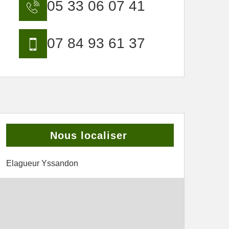
05 33 06 07 41
07 84 93 61 37
Nous localiser
Elagueur Yssandon