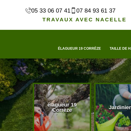
05 33 06 07 41
07 84 93 61 37
TRAVAUX AVEC NACELLE
ÉLAGUEUR 19 CORRÈZE
TAILLE DE H
élagueur 19
d'arbre 19
Jardinier
Corrèze