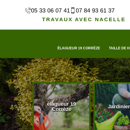
05 33 06 07 41
07 84 93 61 37
TRAVAUX AVEC NACELLE
ÉLAGUEUR 19 CORRÈZE
TAILLE DE H
élagueur 19
d'arbre 19
Jardinier
Corrèze