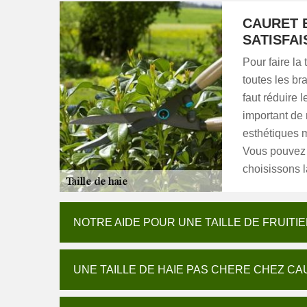
CAURET 
SATISFA
Pour faire la
toutes les br
faut réduire l
important de 
esthétiques m
Vous pouvez 
choisissons l
NOTRE AIDE POUR UNE TAILLE DE FRUITIE
UNE TAILLE DE HAIE PAS CHERE CHEZ C