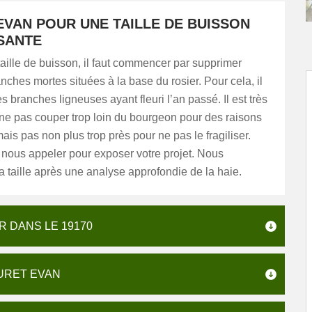
EVAN POUR UNE TAILLE DE BUISSON
ISANTE
 taille de buisson, il faut commencer par supprimer
anches mortes situées à la base du rosier. Pour cela, il
es branches ligneuses ayant fleuri l’an passé. Il est très
ne pas couper trop loin du bourgeon pour des raisons
ais pas non plus trop près pour ne pas le fragiliser.
nous appeler pour exposer votre projet. Nous
a taille après une analyse approfondie de la haie.
R DANS LE 19170
AURET EVAN