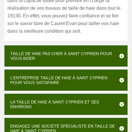
dans la capacité totale pour prendre en charge la
réalisation de vos travaux de taille de haie dans tout le
19130. En effet, vous pouvez faire confiance et se fier
sur le savoir faire de Cauret Evan pour tailler vos haie
dans la meilleure condition qui soit.
TAILLE DE HAIE PAS CHER À SAINT CYPRIEN POUR
VOUS AIDER
L’ENTREPRISE TAILLE DE HAIE À SAINT CYPRIEN
POUR VOUS SATISFAIRE
LA TAILLE DE HAIE À SAINT CYPRIEN ET SES
ENVIRONS
ENGAGEZ UNE SOCIÉTÉ SPÉCIALISTE EN TAILLE DE
HAIE À SAINT CYPRIEN