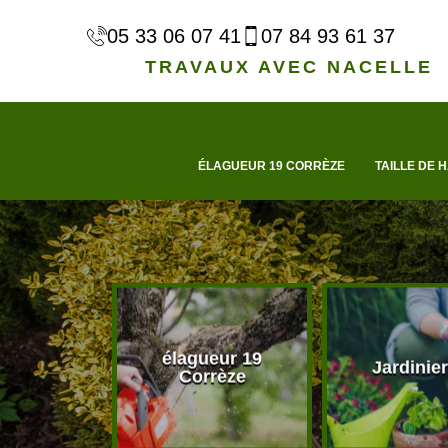
05 33 06 07 41
07 84 93 61 37
TRAVAUX AVEC NACELLE
ÉLAGUEUR 19 CORRÈZE
TAILLE DE H
élagueur 19
d'arbre 19
Jardinier
Corrèze