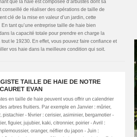
chant que la haie est composée d’arbustes dont sa
t conseillé de réaliser des opérations de taille de
nt clé de la mise en valeur d’un jardin, cette
 En tant qu’une entreprise taille de haie bien
ans la capacité totale pour prendre en charge la
 tout le 19230. En effet, vous pouvez faire confiance et
iller vos haie dans la meilleure condition qui soit.
GISTE TAILLE DE HAIE DE NOTRE
 CAURET EVAN
es en taille de haie peuvent vous offrir un calendrier
 des arbres fruitiers. Par exemple en Janvier : mûrier,
, pistachier - février : cerisier, asiminier, bergamotier -
er, figuier, jujubier, kaki, citronnier, poirier - Avril :
lemoussier, oranger, néflier du japon - Juin :