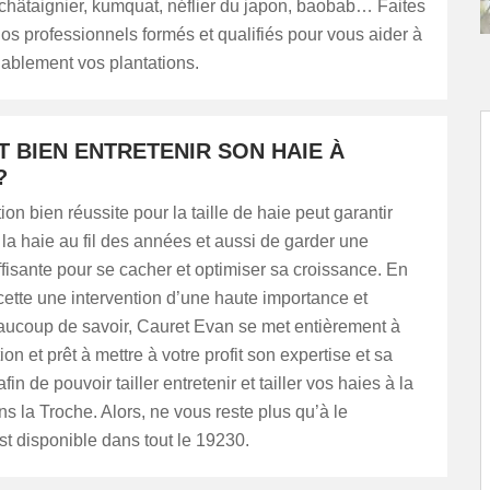
châtaignier, kumquat, néflier du japon, baobab… Faites
os professionnels formés et qualifiés pour vous aider à
nablement vos plantations.
 BIEN ENTRETENIR SON HAIE À
?
ion bien réussite pour la taille de haie peut garantir
e la haie au fil des années et aussi de garder une
fisante pour se cacher et optimiser sa croissance. En
 cette une intervention d’une haute importance et
aucoup de savoir, Cauret Evan se met entièrement à
ion et prêt à mettre à votre profit son expertise et sa
n de pouvoir tailler entretenir et tailler vos haies à la
ns la Troche. Alors, ne vous reste plus qu’à le
est disponible dans tout le 19230.