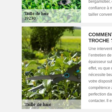
bergamotier, 
confiance à n
tailler conve
COMMENT
TROCHE 
Une intervent
l’entretien d
épaisseur suf
effet, vu que
nécessite be
votre disposit
compétence afi
perfection da
contacter. Il 