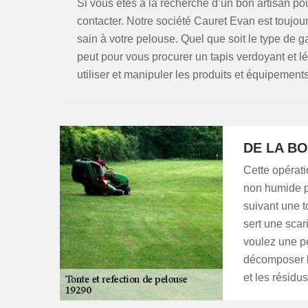
Si vous êtes à la recherche d’un bon artisan po
contacter. Notre société Cauret Evan est toujou
sain à votre pelouse. Quel que soit le type de
peut pour vous procurer un tapis verdoyant et lé
utiliser et manipuler les produits et équipements
DE LA BO
Cette opératio
non humide po
suivant une t
sert une scari
voulez une pe
décomposer le
et les résidu